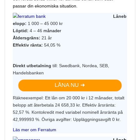
passar din ekonomiska situation.
Låneb
elopp:
1 000 – 45 000 kr
Löptid:
4 – 46
månader
Åldersgräns:
21 år
Effektiv ränta:
54,05 %
Direkt utbetalning
till: Swedbank, Nordea, SEB,
Handelsbanken
LÅNA NU ➜
Räkneexempel: Ett lån om 20 000 kr i 12 månader, totalt
belopp att återbetala 24 658,33 kr. Effektiv årsränta:
52,57 %. Kontokredit med variabel nominell årsränta på
42,999993 %. Övriga avgifter: Uppläggningsavgift 0 kr.
Läs mer om Ferratum
Låneb