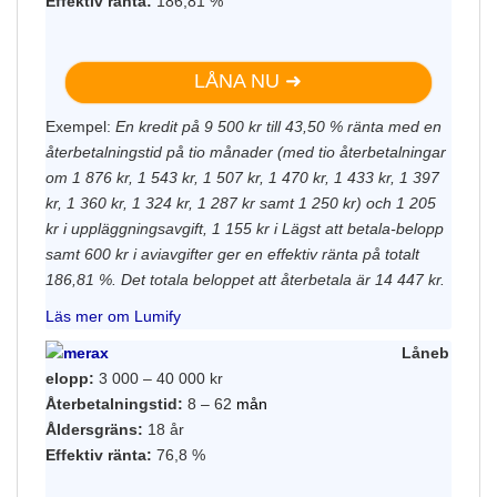
Effektiv ränta:
186,81 %
LÅNA NU ➜
Exempel:
En kredit på 9 500 kr till 43,50 % ränta med en
återbetalningstid på tio månader (med tio återbetalningar
om 1 876 kr, 1 543 kr, 1 507 kr, 1 470 kr, 1 433 kr, 1 397
kr, 1 360 kr, 1 324 kr, 1 287 kr samt 1 250 kr) och 1 205
kr i uppläggningsavgift, 1 155 kr i Lägst att betala-belopp
samt 600 kr i aviavgifter ger en effektiv ränta på totalt
186,81 %. Det totala beloppet att återbetala är 14 447 kr.
Läs mer om Lumify
Låneb
elopp:
3 000 – 40 000 kr
Återbetalningstid:
8 – 62
mån
Åldersgräns:
18 år
Effektiv ränta:
76,8 %