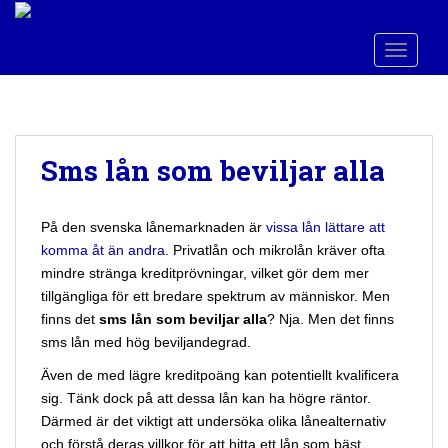
S
k
TOGGLE
i
p
t
o
m
Sms lån som beviljar alla
a
i
n
På den svenska lånemarknaden är
vissa lån lättare att
c
komma åt än andra
. Privatlån och mikrolån kräver ofta
o
mindre stränga kreditprövningar, vilket gör dem mer
n
tillgängliga för ett bredare spektrum av människor. Men
t
finns det
sms lån som beviljar alla
? Nja. Men det finns
e
sms lån med hög beviljandegrad.
n
Även de med lägre kreditpoäng kan potentiellt kvalificera
t
sig. Tänk dock på att dessa lån kan ha högre räntor.
Därmed är det viktigt att undersöka olika lånealternativ
och förstå deras villkor för att hitta ett lån som bäst