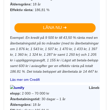
Åldersgräns:
18 år
Effektiv ränta:
186,81 %
LÅNA NU ➜
Exempel:
En kredit på 9 500 kr till 43,50 % ränta med en
återbetalningstid på tio månader (med tio återbetalningar
om 1 876 kr, 1 543 kr, 1 507 kr, 1 470 kr, 1 433 kr, 1 397
kr, 1 360 kr, 1 324 kr, 1 287 kr samt 1 250 kr) och 1 205
kr i uppläggningsavgift, 1 155 kr i Lägst att betala-belopp
samt 600 kr i aviavgifter ger en effektiv ränta på totalt
186.81 %. Det totala beloppet att återbetala är 14 447 kr.
Läs mer om Credifi
Låneb
elopp:
2 000 – 70 000 kr
Återbetalningstid:
30 dagar – 1 år
Åldersgräns:
18 år