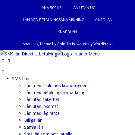
LÅNA 500 KR
LÅN UTAN UC
LÅN MED BETALNINGSANMÄRKNING
MIKROLÅN
SNABBLÅN
sparkling Theme by
Colorlib
Powered by
WordPress
SMS Lån
Lån med skuld hos kronofogden
Lån med betalningsanmärkning
Lån utan säkerhet
Lån utan inkomst
Lån med låg ränta
Billiga lån
Samla lån
Sms lån som beviljar alla