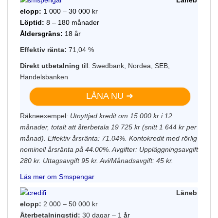
elopp:
1 000 – 30 000 kr
Löptid:
8 – 180 månader
Åldersgräns:
18 år
Effektiv ränta:
71,04 %
Direkt utbetalning
till: Swedbank, Nordea, SEB,
Handelsbanken
LÅNA NU ➜
Räkneexempel:
Utnyttjad kredit om 15 000 kr i 12
månader, totalt att återbetala 19 725 kr (snitt 1 644 kr per
månad). Effektiv årsränta: 71.04%. Kontokredit med rörlig
nominell årsränta på 44.00%. Avgifter: Uppläggningsavgift
280 kr. Uttagsavgift 95 kr. Avi/Månadsavgift: 45 kr.
Läs mer om Smspengar
Låneb
elopp:
2 000 – 50 000 kr
Återbetalningstid:
30 dagar – 1
år