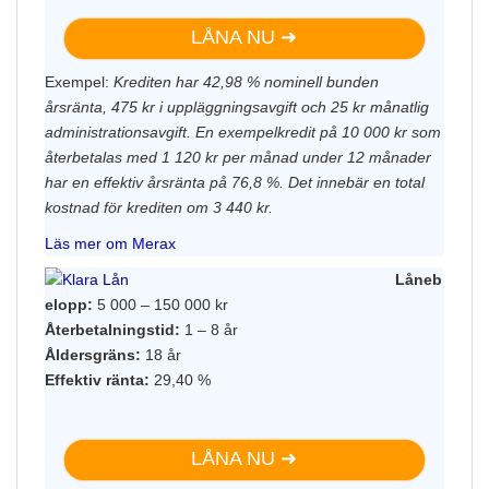
LÅNA NU ➜
Exempel:
Krediten har 42,98 % nominell bunden
årsränta, 475 kr i uppläggningsavgift och 25 kr månatlig
administrationsavgift. En exempelkredit på 10 000 kr som
återbetalas med 1 120 kr per månad under 12 månader
har en effektiv årsränta på 76,8 %. Det innebär en total
kostnad för krediten om 3 440 kr.
Läs mer om Merax
Låneb
elopp:
5 000 – 150 000 kr
Återbetalningstid:
1 – 8 år
Åldersgräns:
18 år
Effektiv ränta:
29,40 %
LÅNA NU ➜