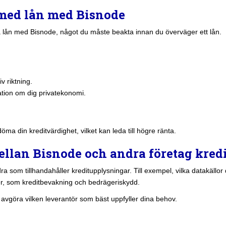
 med lån med Bisnode
a lån med Bisnode, något du måste beakta innan du överväger ett lån.
v riktning.
mation om dig privatekonomi.
öma din kreditvärdighet, vilket kan leda till högre ränta.
ellan Bisnode och andra företag kre
ra som tillhandahåller kreditupplysningar. Till exempel, vilka datakällo
der, som kreditbevakning och bedrägeriskydd.
tt avgöra vilken leverantör som bäst uppfyller dina behov.