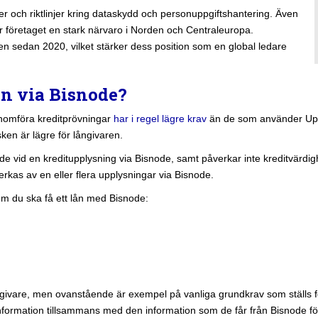
er och riktlinjer kring dataskydd och personuppgiftshantering. Även
 företaget en stark närvaro i Norden och Centraleuropa.
en sedan 2020, vilket stärker dess position som en global ledare
lån via Bisnode?
nomföra kreditprövningar
har i regel lägre krav
än de som använder Upply
sken är lägre för långivaren.
tande vid en kreditupplysning via Bisnode, samt påverkar inte kreditvär
rkas av en eller flera upplysningar via Bisnode.
m du ska få ett lån med Bisnode:
ångivare, men ovanstående är exempel på vanliga grundkrav som ställs 
rmation tillsammans med den information som de får från Bisnode för a