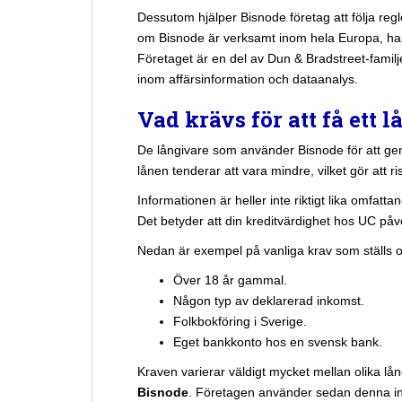
Dessutom hjälper Bisnode företag att följa regl
om Bisnode är verksamt inom hela Europa, har
Företaget är en del av Dun & Bradstreet-familj
inom affärsinformation och dataanalys.
Vad krävs för att få ett 
De långivare som använder Bisnode för att ge
lånen tenderar att vara mindre, vilket gör att ri
Informationen är heller inte riktigt lika omfat
Det betyder att din kreditvärdighet hos UC påve
Nedan är exempel på vanliga krav som ställs o
Över 18 år gammal.
Någon typ av deklarerad inkomst.
Folkbokföring i Sverige.
Eget bankkonto hos en svensk bank.
Kraven varierar väldigt mycket mellan olika l
Bisnode
. Företagen använder sedan denna info