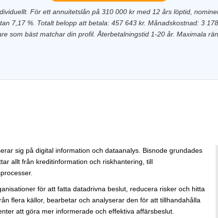
dividuellt. För ett annuitetslån på 310 000 kr med 12 års löptid, nominel
ntan 7,17 %. Totalt belopp att betala: 457 643 kr. Månadskostnad: 3 178 k
vare som bäst matchar din profil. Återbetalningstid 1-20 år. Maximala 
serar sig på digital information och dataanalys. Bisnode grundades
r allt från kreditinformation och riskhantering, till
processer.
nisationer för att fatta datadrivna beslut, reducera risker och hitta
ån flera källor, bearbetar och analyserar den för att tillhandahålla
nter att göra mer informerade och effektiva affärsbeslut.