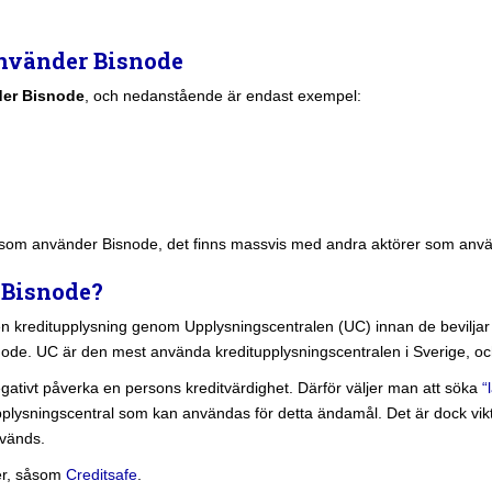
nvänder Bisnode
der Bisnode
, och nedanstående är endast exempel:
som använder Bisnode, det finns massvis med andra aktörer som använ
 Bisnode?
en kreditupplysning genom Upplysningscentralen (UC) innan de beviljar e
node. UC är den mest använda kreditupplysningscentralen i Sverige, och
tivt påverka en persons kreditvärdighet. Därför väljer man att söka
“
upplysningscentral som kan användas för detta ändamål. Det är dock vikti
nvänds.
ler, såsom
Creditsafe
.