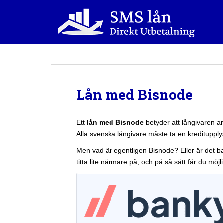
S
k
i
p
t
o
m
a
Lån med Bisnode
i
n
c
Ett
lån med Bisnode
betyder att långivaren an
o
Alla svenska långivare måste ta en kreditupply
n
Men vad är egentligen Bisnode? Eller är det ba
t
titta lite närmare på, och på så sätt får du möj
e
n
t