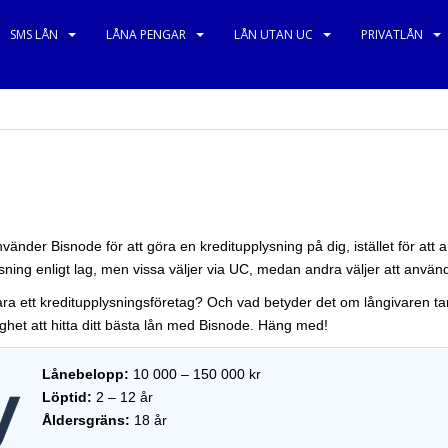
SMS LÅN
LÅNA PENGAR
LÅN UTAN UC
PRIVATLÅN
vänder Bisnode för att göra en kreditupplysning på dig, istället för att 
sning enligt lag, men vissa väljer via UC, medan andra väljer att använd
ra ett kreditupplysningsföretag? Och vad betyder det om långivaren tar
lighet att hitta ditt bästa lån med Bisnode. Häng med!
Lånebelopp:
10 000 – 150 000 kr
Löptid:
2 – 12 år
Åldersgräns:
18 år