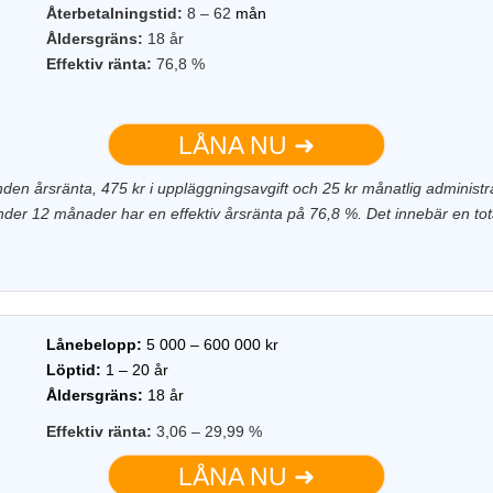
Återbetalningstid:
8 – 62
mån
Åldersgräns:
18 år
Effektiv ränta:
76,8 %
LÅNA NU ➜
en årsränta, 475 kr i uppläggningsavgift och 25 kr månatlig administr
er 12 månader har en effektiv årsränta på 76,8 %. Det innebär en tota
Lånebelopp:
5 000 – 600 000 kr
Löptid:
1 – 20 år
Åldersgräns:
18 år
Effektiv ränta:
3,06 – 29,99 %
LÅNA NU ➜