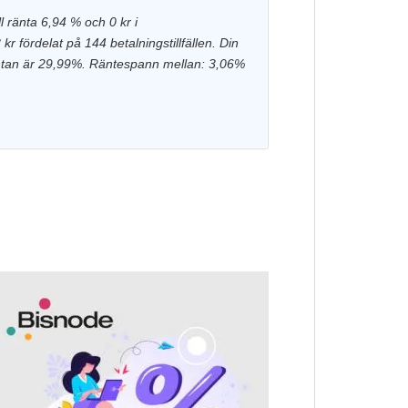
l ränta 6,94 % och 0 kr i
r fördelat på 144 betalningstillfällen. Din
räntan är 29,99%. Räntespann mellan: 3,06%