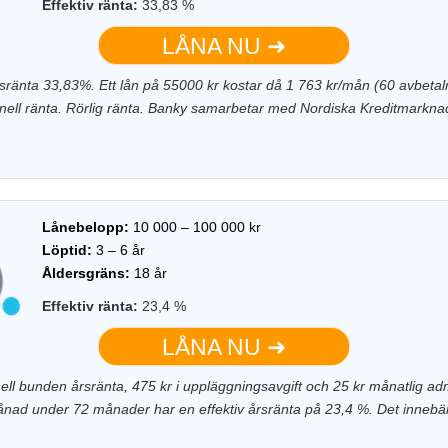
Effektiv ränta:
33,83 %
LÅNA NU ➜
årsränta 33,83%. Ett lån på 55000 kr kostar då 1 763 kr/mån (60 avbetaln
inell ränta. Rörlig ränta. Banky samarbetar med Nordiska Kreditmarkna
Lånebelopp:
10 000 – 100 000 kr
Löptid:
3 – 6 år
Åldersgräns:
18 år
Effektiv ränta:
23,4 %
LÅNA NU ➜
ll bunden årsränta, 475 kr i uppläggningsavgift och 25 kr månatlig adm
nad under 72 månader har en effektiv årsränta på 23,4 %. Det innebär 