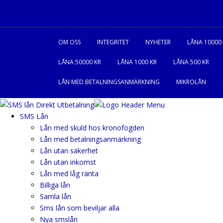
OM OSS
INTEGRITET
NYHETER
LÅNA 10000
LÅNA 50000 KR
LÅNA 1000 KR
LÅNA 500 KR
LÅN MED BETALNINGSANMÄRKNING
MIKROLÅN
SMS Lån
Lån med skuld hos kronofogden
Lån med betalningsanmärkning
Lån utan säkerhet
Lån utan inkomst
Lån med låg ränta
Billiga lån
Samla lån
Sms lån som beviljar alla
Nya smslån