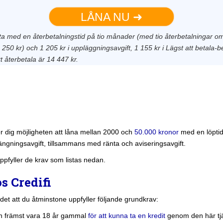
LÅNA NU ➜
nta med en återbetalningstid på tio månader (med tio återbetalningar om 
1 250 kr) och 1 205 kr i uppläggningsavgift, 1 155 kr i Lägst att betala-b
tt återbetala är 14 447 kr.
er dig möjligheten att låna mellan 2000 och
50.000 kronor
med en löptid 
ängningsavgift, tillsammans med ränta och aviseringsavgift.
uppfyller de krav som listas nedan.
s Credifi
det att du åtminstone uppfyller följande grundkrav:
ch främst vara 18 år gammal
för att kunna ta en kredit
genom den här tj