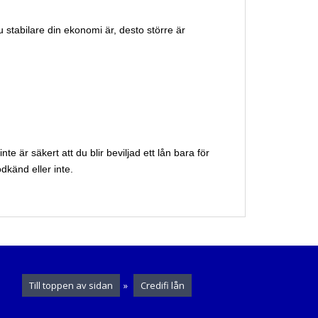
u stabilare din ekonomi är, desto större är
e är säkert att du blir beviljad ett lån bara för
dkänd eller inte.
Till toppen av sidan
»
Credifi lån