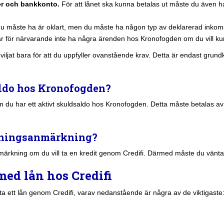
r och bankkonto.
För att lånet ska kunna betalas ut måste du även
u måste ha är oklart, men du måste ha någon typ av deklarerad inkomst
år för närvarande inte ha några ärenden hos Kronofogden om du vill kun
 beviljat bara för att du uppfyller ovanstående krav. Detta är endast gr
aldo hos Kronofogden?
om du har ett aktivt skuldsaldo hos Kronofogden. Detta måste betalas av i
alningsanmärkning?
anmärkning om du vill ta en kredit genom Credifi. Därmed måste du vänta ti
med lån hos Credifi
ta ett lån genom Credifi, varav nedanstående är några av de viktigaste