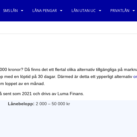
SMS LÅN
LÅNA PENGAR
LÅN UTAN UC
PRIVATLÅN
000 kronor? Då finns det ett flertal olika alternativ tillgängliga på mar
p med en löptid på 30 dagar. Därmed är detta ett ypperligt alternativ
o
inom loppet av en månad.
så sent som 2021 och drivs av Luma Finans.
Lånebelopp:
2 000 – 50 000 kr