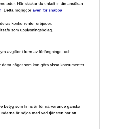
metoder. Här skickar du enkelt in din ansökan
n
. Detta möjliggör
även för snabba
 deras konkurrenter erbjuder.
editsafe som upplysningsbolag.
dyra avgifter i form av förlängnings- och
t är detta något som kan göra vissa konsumenter
De betyg som finns är för närvarande ganska
 kunderna är nöjda med vad tjänsten har att