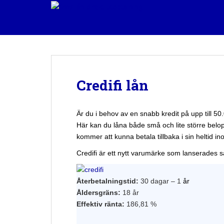
S
k
i
p
t
o
m
Credifi lån
a
i
n
Är du i behov av en snabb kredit på upp till 50.
c
Här kan du låna både små och lite större belop
o
kommer att kunna betala tillbaka i sin heltid 
n
Credifi är ett nytt varumärke som lanserades 
t
e
n
Återbetalningstid:
30 dagar – 1
år
t
Åldersgräns:
18 år
Effektiv ränta:
186,81 %