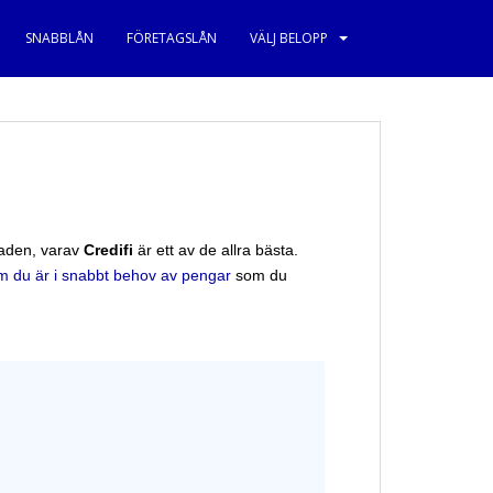
SNABBLÅN
FÖRETAGSLÅN
VÄLJ BELOPP
knaden, varav
Credifi
är ett av de allra bästa.
m du är i snabbt behov av pengar
som du