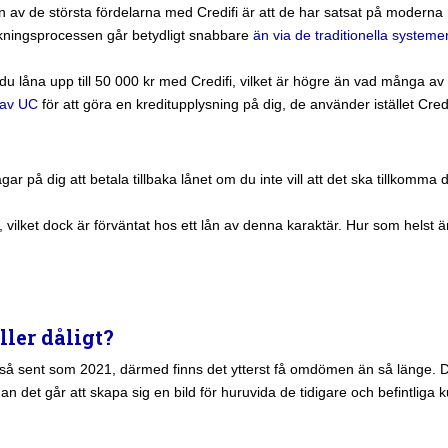
av de största fördelarna med Credifi är att de har satsat på moderna 
ökningsprocessen går betydligt snabbare
än via de traditionella systeme
 du låna upp till 50 000 kr med Credifi, vilket är högre än vad många av
 av UC
för att göra en kreditupplysning på dig, de använder istället Cr
r på dig att betala tillbaka lånet om du inte vill att det ska tillkomma 
, vilket dock är förväntat hos ett lån av denna karaktär. Hur som hels
ller dåligt?
 så sent som 2021, därmed finns det ytterst få omdömen än så länge. 
nan det går att skapa sig en bild för huruvida de tidigare och befintliga