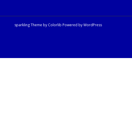
sparkling Theme by
Colorlib
Powered by
WordPress