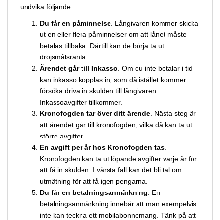
undvika följande:
Du får en påminnelse
. Långivaren kommer skicka
ut en eller flera påminnelser om att lånet måste
betalas tillbaka. Därtill kan de börja ta ut
dröjsmålsränta.
Ärendet går till Inkasso
. Om du inte betalar i tid
kan inkasso kopplas in, som då istället kommer
försöka driva in skulden till långivaren.
Inkassoavgifter tillkommer.
Kronofogden tar över ditt ärende
. Nästa steg är
att ärendet går till kronofogden, vilka då kan ta ut
större avgifter.
En avgift per år hos Kronofogden tas
.
Kronofogden kan ta ut löpande avgifter varje år för
att få in skulden. I värsta fall kan det bli tal om
utmätning för att få igen pengarna.
Du får en betalningsanmärkning
. En
betalningsanmärkning innebär att man exempelvis
inte kan teckna ett mobilabonnemang. Tänk på att