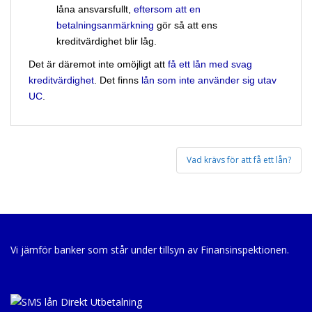
låna ansvarsfullt,
eftersom att en
betalningsanmärkning
gör så att ens
kreditvärdighet blir låg.
Det är däremot inte omöjligt att
få ett lån med svag
kreditvärdighet
. Det finns
lån som inte använder sig utav
UC
.
Post
Vad krävs för att få ett lån?
navigation
Vi jämför banker som står under tillsyn av Finansinspektionen.