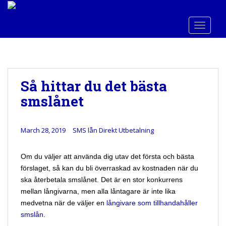
S
k
TOGGLE
i
p
t
o
m
Så hittar du det bästa
a
smslånet
i
n
c
March 28, 2019
SMS lån Direkt Utbetalning
o
n
t
Om du väljer att använda dig utav det första och bästa
e
förslaget, så kan du bli överraskad av kostnaden när du
n
ska återbetala smslånet. Det är en stor konkurrens
t
mellan långivarna, men alla låntagare är inte lika
medvetna när de väljer en
långivare som tillhandahåller
smslån
.