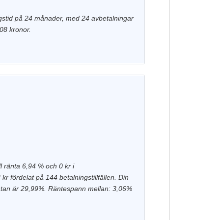
ningstid på 24 månader, med 24 avbetalningar
808 kronor.
l ränta 6,94 % och 0 kr i
r fördelat på 144 betalningstillfällen. Din
räntan är 29,99%. Räntespann mellan: 3,06%