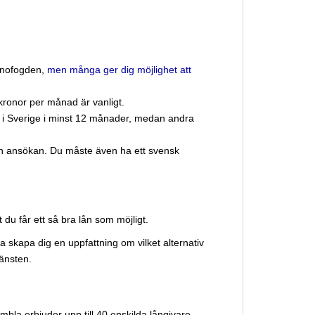
ronofogden,
men många ger dig möjlighet att
kronor per månad är vanligt.
rd i Sverige i minst 12 månader, medan andra
en ansökan. Du måste även ha ett svensk
t du får ett så bra lån som möjligt.
a skapa dig en uppfattning om vilket alternativ
änsten.
la erbjuder upp till 40 enskilda långivare,