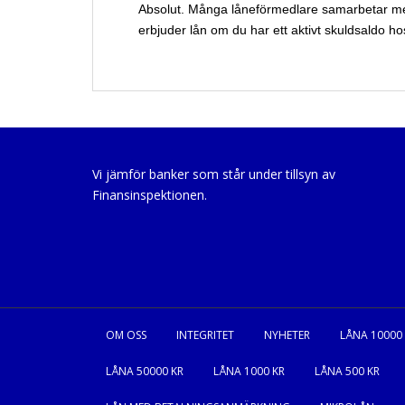
Absolut. Många låneförmedlare samarbetar med 
erbjuder lån om du har ett aktivt skuldsaldo h
Vi jämför banker som står under tillsyn av
Finansinspektionen.
OM OSS
INTEGRITET
NYHETER
LÅNA 10000
LÅNA 50000 KR
LÅNA 1000 KR
LÅNA 500 KR