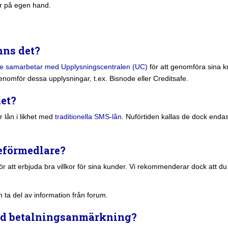
er på egen hand.
nns det?
te samarbetar med Upplysningscentralen (UC)
för att genomföra sina k
omför dessa upplysningar, t.ex. Bisnode eller Creditsafe.
det?
 lån i likhet med
traditionella SMS-lån
. Nuförtiden kallas de dock endas
neförmedlare?
 att erbjuda bra villkor för sina kunder. Vi rekommenderar dock att du bes
 ta del av information från forum.
ed betalningsanmärkning?