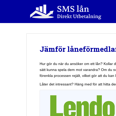
S
k
i
p
t
o
m
a
Jämför låneförmedla
i
n
c
Hur gör du när du ansöker om ett lån? Kollar du
o
sätt kunna spela dem mot varandra? Om du svar
n
förenkla processen rejält, vilket gör att du kan
t
Låter det intressant? Häng med för att hitta d
e
n
t