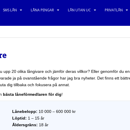
SMS LÅN
LÅNA PENGAR
LÅN UTAN UC
PRIVATLÅN
re
 upp 20 olika långivare och jämför deras villkor? Eller genomför du en 
ade ja på ovanstående frågor har jag bra nyheter. Det finns ett bättr
 luta dig tillbaka och fokusera på annat.
en
bästa låneförmedlaren för dig
!
Lånebelopp:
10 000 – 600 000 kr
Löptid:
1 – 15 år
Åldersgräns:
18 år