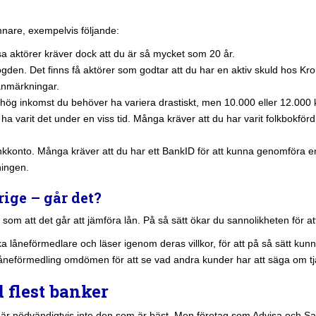
are, exempelvis följande:
 aktörer kräver dock att du är så mycket som 20 år.
ogden. Det finns få aktörer som godtar att du har en aktiv skuld hos K
anmärkningar.
ög inkomst du behöver ha variera drastiskt, men 10.000 eller 12.000 
ha varit det under en viss tid. Många kräver att du har varit folkbokfö
kkonto. Många kräver att du har ett BankID för att kunna genomföra 
ningen.
ige – går det?
s som att det går att jämföra lån. På så sätt ökar du sannolikheten för at
ka låneförmedlare och läser igenom deras villkor, för att på så sätt kunn
låneförmedling omdömen för att se vad andra kunder har att säga om tj
 flest banker
är nödvändigtvis inte den som är bäst. Men företag som Advisa och Samb