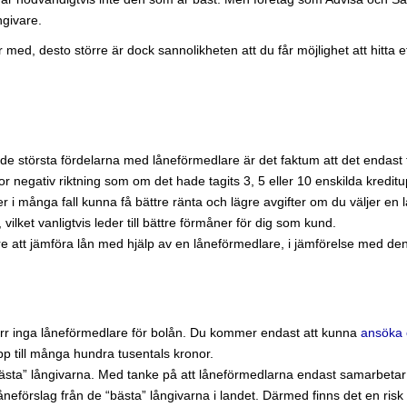
givare.
med, desto större är dock sannolikheten att du får möjlighet att hitta e
de största fördelarna med låneförmedlare är det faktum att det endast 
tor negativ riktning som om det hade tagits 3, 5 eller 10 enskilda kredit
 i många fall kunna få bättre ränta och lägre avgifter om du väljer en l
ilket vanligtvis leder till bättre förmåner för dig som kund.
e att jämföra lån med hjälp av en låneförmedlare, i jämförelse med den
yvärr inga låneförmedlare för bolån. Du kommer endast att kunna
ansöka o
pp till många hundra tusentals kronor.
“bästa” långivarna. Med tanke på att låneförmedlarna endast samarbetar 
t låneförslag från de “bästa” långivarna i landet. Därmed finns det en ri