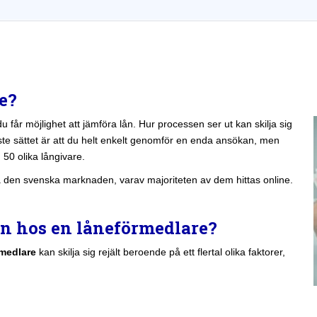
e?
u får möjlighet att jämföra lån. Hur processen ser ut kan skilja sig
ste sättet är att du helt enkelt genomför en enda ansökan, men
d 50 olika långivare.
å den svenska marknaden, varav majoriteten av dem hittas online.
lån hos en låneförmedlare?
rmedlare
kan skilja sig rejält beroende på ett flertal olika faktorer,