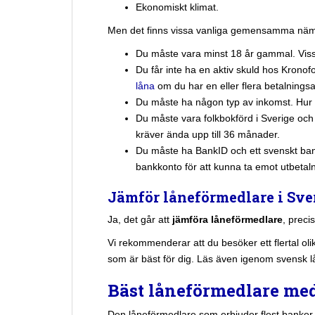
Ekonomiskt klimat.
Men det finns vissa vanliga gemensamma nämn
Du måste vara minst 18 år gammal. Vissa
Du får inte ha en aktiv skuld hos Kronof
låna
om du har en eller flera betalnings
Du måste ha någon typ av inkomst. Hur h
Du måste vara folkbokförd i Sverige och 
kräver ända upp till 36 månader.
Du måste ha BankID och ett svenskt ban
bankkonto för att kunna ta emot utbetal
Jämför låneförmedlare i Sver
Ja, det går att
jämföra låneförmedlare
, preci
Vi rekommenderar att du besöker ett flertal oli
som är bäst för dig. Läs även igenom svensk 
Bäst låneförmedlare med
Den låneförmedlare som erbjuder flest banker 