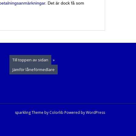
ra betalningsanmärkningar
. Det är dock få som
Till toppen av sidan
»
Jämför låneförmedlare
sparkling Theme by
Colorlib
Powered by
WordPress