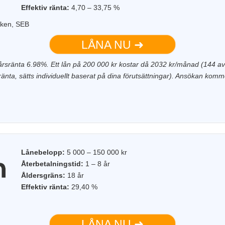
Effektiv ränta:
4,70 – 33,75 %
nken, SEB
LÅNA NU ➜
 årsränta 6.98%. Ett lån på 200 000 kr kostar då 2032 kr/månad (144 avb
 ränta, sätts individuellt baserat på dina förutsättningar). Ansökan komme
Lånebelopp:
5 000 – 150 000 kr
Återbetalningstid:
1 – 8 år
Åldersgräns:
18 år
Effektiv ränta:
29,40 %
LÅNA NU ➜