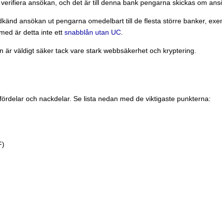
t verifiera ansökan, och det är till denna bank pengarna skickas om ans
dkänd ansökan ut pengarna omedelbart till de flesta större banker, ex
med är detta inte ett
snabblån utan UC
.
n är väldigt säker tack vare stark webbsäkerhet och kryptering.
fördelar och nackdelar. Se lista nedan med de viktigaste punkterna:
F)