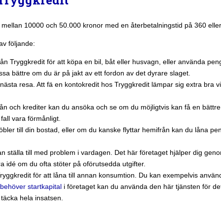
ån mellan 10000 och 50.000 kronor med en återbetalningstid på 360 elle
av följande:
ån Tryggkredit för att köpa en bil, båt eller husvagn, eller använda p
a bättre om du är på jakt av ett fordon av det dyrare slaget.
ra nästa resa. Att fä en kontokredit hos Tryggkredit lämpar sig extra b
ån och krediter kan du ansöka och se om du möjligtvis kan få en bättre
fall vara förmånligt.
er till din bostad, eller om du kanske flyttar hemifrån kan du låna peng
n ställa till med problem i vardagen. Det här företaget hjälper dig geno
 idé om du ofta stöter på oförutsedda utgifter.
ggkredit för att låna till annan konsumtion. Du kan exempelvis använ
 behöver startkapital
i företaget kan du använda den här tjänsten för de
n täcka hela insatsen.