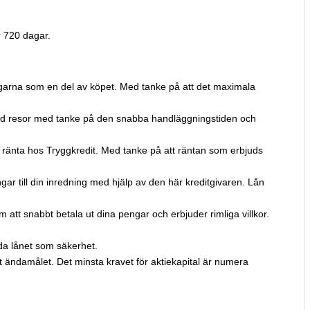
r 720 dagar.
engarna som en del av köpet. Med tanke på att det maximala
ra vid resor med tanke på den snabba handläggningstiden och
 ränta hos Tryggkredit. Med tanke på att räntan som erbjuds
ar till din inredning med hjälp av den här kreditgivaren. Lån
m att snabbt betala ut dina pengar och erbjuder rimliga villkor.
da lånet som säkerhet.
t ändamålet. Det minsta kravet för aktiekapital är numera