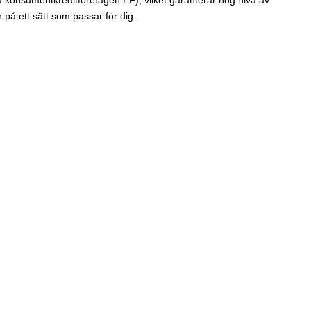
 konsumentkreditföretagen EF), vilket garanterar hög nivå av
n på ett sätt som passar för dig.