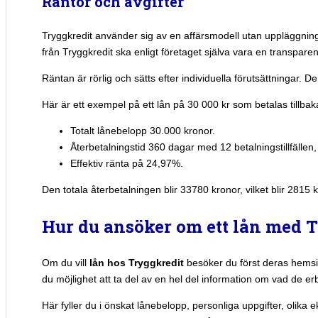
Räntor och avgifter
Tryggkredit använder sig av en affärsmodell utan uppläggnings
från Tryggkredit ska enligt företaget själva vara en transparen
Räntan är rörlig och sätts efter individuella förutsättningar. 
Här är ett exempel på ett lån på 30 000 kr som betalas tillb
Totalt lånebelopp 30.000 kronor.
Återbetalningstid 360 dagar med 12 betalningstillfällen, 
Effektiv ränta på 24,97%.
Den totala återbetalningen blir 33780 kronor, vilket blir 281
Hur du ansöker om ett lån med 
Om du vill
lån hos Tryggkredit
besöker du först deras hemsida.
du möjlighet att ta del av en hel del information om vad de er
Här fyller du i önskat lånebelopp, personliga uppgifter, oli