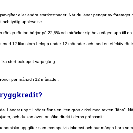
avgifter eller andra startkostnader. När du lånar pengar av företaget be
t och tydlig upplevelse.
Den rörliga räntan börjar på 22,5% och sträcker sig hela vägen upp till en
aka med 12 lika stora belopp under 12 månader och med en effektiv rän
lika stort beloppet varje gång.
5 kronor per månad i 12 månader.
Tryggkredit?
 Längst upp till höger finns en liten grön cirkel med texten “låna”. När 
bjuder, och du kan även ansöka direkt i deras gränssnitt.
ka ekonomiska uppgifter som exempelvis inkomst och hur många barn som 