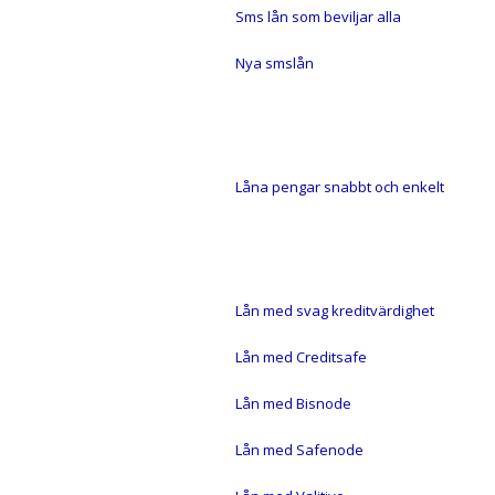
Sms lån som beviljar alla
Nya smslån
LÅNA PENGAR
Låna pengar snabbt och enkelt
LÅN UTAN UC
Lån med svag kreditvärdighet
Lån med Creditsafe
Lån med Bisnode
Lån med Safenode