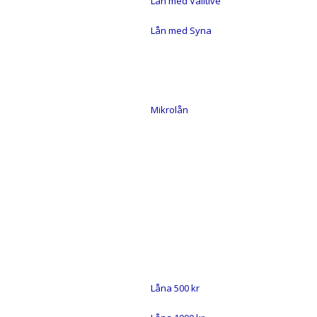
Lån med Valitive
Lån med Syna
PRIVATLÅN
Mikrolån
SNABBLÅN
FÖRETAGSLÅN
VÄLJ BELOPP
Låna 500 kr