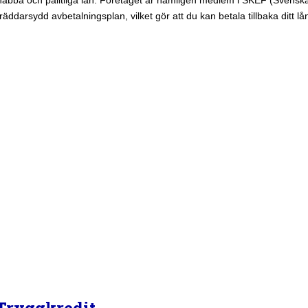
snabba och pålitliga lån. Företaget är nämligen medlem i SKEF (Svenska
äddarsydd avbetalningsplan, vilket gör att du kan betala tillbaka ditt lå
 Tryggkredit