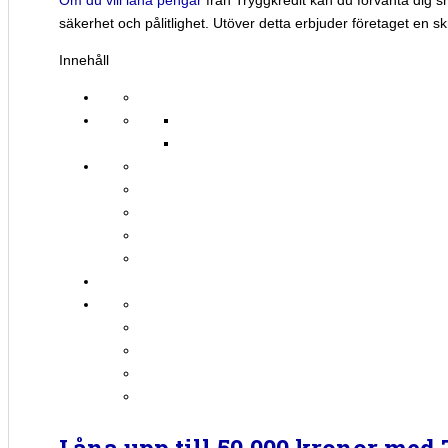
Om du vill låna pengar
från Tryggkredit kan du förvänta dig 
säkerhet och pålitlighet. Utöver detta erbjuder företaget en skr
Innehåll
Låna upp till 50.000 kronor med