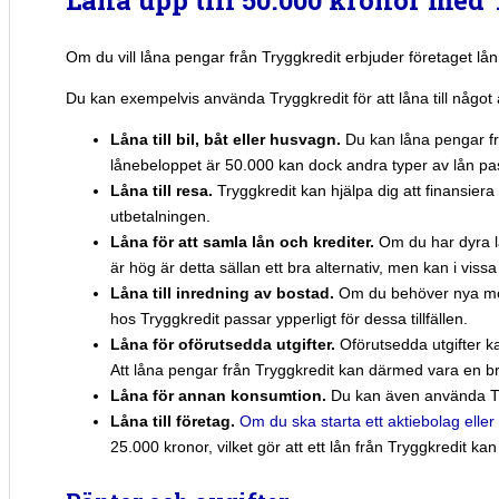
Om du vill låna pengar från Tryggkredit erbjuder företaget l
Du kan exempelvis använda Tryggkredit för att låna till något 
Låna till bil, båt eller husvagn.
Du kan låna pengar fr
lånebeloppet är 50.000 kan dock andra typer av lån pass
Låna till resa.
Tryggkredit kan hjälpa dig att finansie
utbetalningen.
Låna för att samla lån och krediter.
Om du har dyra l
är hög är detta sällan ett bra alternativ, men kan i vissa 
Låna till inredning av bostad.
Om du behöver nya möbl
hos Tryggkredit passar ypperligt för dessa tillfällen.
Låna för oförutsedda utgifter.
Oförutsedda utgifter ka
Att låna pengar från Tryggkredit kan därmed vara en bra
Låna för annan konsumtion.
Du kan även använda Try
Låna till företag.
Om du ska starta ett aktiebolag eller
25.000 kronor, vilket gör att ett lån från Tryggkredit ka